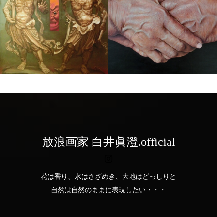
２ 護られし者達・裁か
１ あ・り・が・と・う
れし者達
放浪画家 白井眞澄.official
花は香り、水はさざめき、大地はどっしりと
自然は自然のままに表現したい・・・