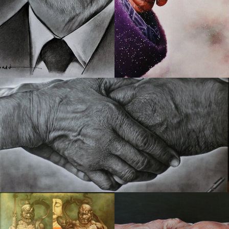
27 スターの記憶 １
８ お・で・か・け
12 あ・り・が・と・うⅡ