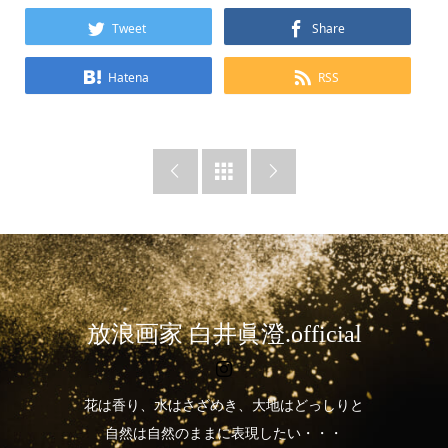
Tweet
Share
Hatena
RSS



放浪画家 白井眞澄.official
花は香り、水はさざめき、大地はどっしりと
自然は自然のままに表現したい・・・