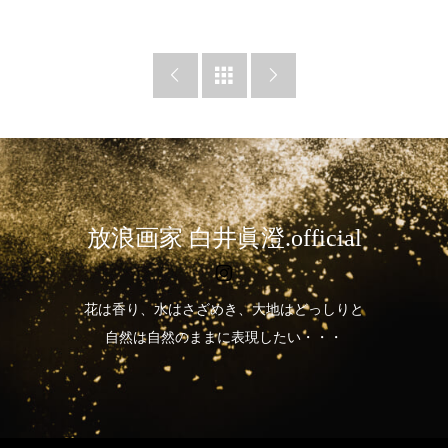



放浪画家 白井眞澄.official
花は香り、水はさざめき、大地はどっしりと
自然は自然のままに表現したい・・・