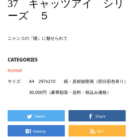
37 キャッツアイ シリーズ ５ A4
37 キャッツアイ シリ
ーズ ５
ニャンコの『瞳』に魅せられて
CATEGORIES
Animal
サイズ A4 297x210 紙・炭材細密画（部分彩色有り）
30,000円（豪華額装・送料・税込み価格）
Tweet
Share
Hatena
RSS