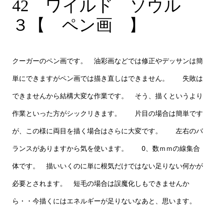
42 ワイルド ソウル ３【ペン画】F50号
42 ワイルド ソウル
３【 ペン画 】
クーガーのペン画です。 油彩画などでは修正やデッサンは簡
単にできますがペン画では描き直しはできません。 失敗は
できませんから結構大変な作業です。 そう、描くというより
作業といった方がシックリきます。 片目の場合は簡単です
が、この様に両目を描く場合はさらに大変です。 左右のバ
ランスがありますから気を使います。 0、数ｍｍの線集合
体です。 描いいくのに単に根気だけではない足りない何かが
必要とされます。 短毛の場合は誤魔化しもできませんか
ら・・今描くにはエネルギーが足りないなあと、思います。