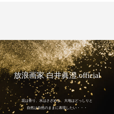
放浪画家 白井眞澄.official
花は香り、水はさざめき、大地はどっしりと
自然は自然のままに表現したい・・・