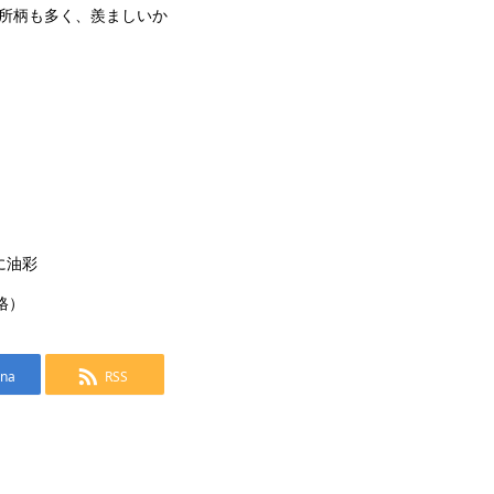
所柄も多く、羨ましいか
に油彩
格）
ena
RSS