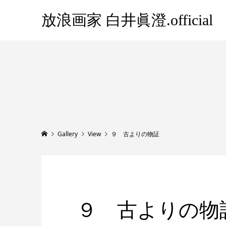
放浪画家 白井眞澄.official
Gallery
View
９ 古よりの物証
９ 古よりの物