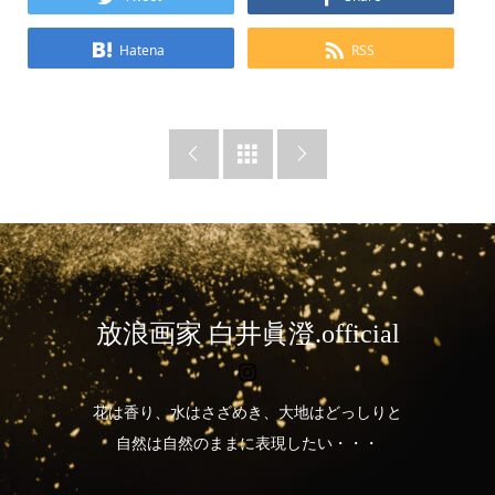
Hatena
RSS



放浪画家 白井眞澄.official
花は香り、水はさざめき、大地はどっしりと
自然は自然のままに表現したい・・・