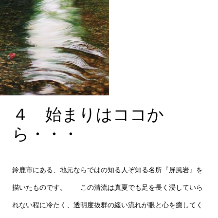
４ 始まりはココか
４ 始まりはココか
ら・・・P100号
ら・・・
鈴鹿市にある、地元ならではの知る人ぞ知る名所『屏風岩』を
描いたものです。 この清流は真夏でも足を長く浸していら
れない程に冷たく、透明度抜群の緩い流れが眼と心を癒してく