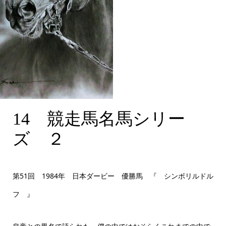
14 競走馬名馬シリー
14 競走馬名馬シリー
ズ ２ 大衣サイズ
ズ ２
第51回 1984年 日本ダービー 優勝馬 『 シンボリルドル
フ 』