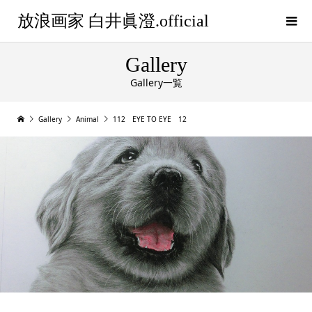
放浪画家 白井眞澄.official
Gallery
Gallery一覧
Gallery
Animal
112 EYE TO EYE 12