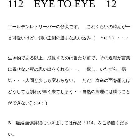
112 EYE TO EYE 12 A4サイズ
112 EYE TO EYE 12
ゴールデンレトリーバーの仔犬です。 これくらいの時期が一
番可愛いけど、飼い主側の勝手な思い込み（ ＾ω＾）・・・
生き物である以上、成長するのは当たり前で、その過程が言葉
に表せない程の思い出をくれる・・。 癒し、いたずら、病
気・・・人間と少しも変わらない。 ただ、寿命の面を想えば
どうしても別れが早く来てしまう・・自然の摂理には勝つこと
ができない(´；ω；`)
※ 額縁画像詳細につきましては作品『114』をご参照くださ
い。