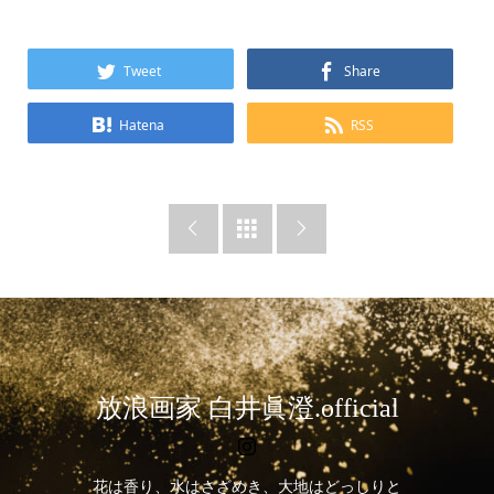
Tweet
Share
Hatena
RSS



放浪画家 白井眞澄.official
花は香り、水はさざめき、大地はどっしりと