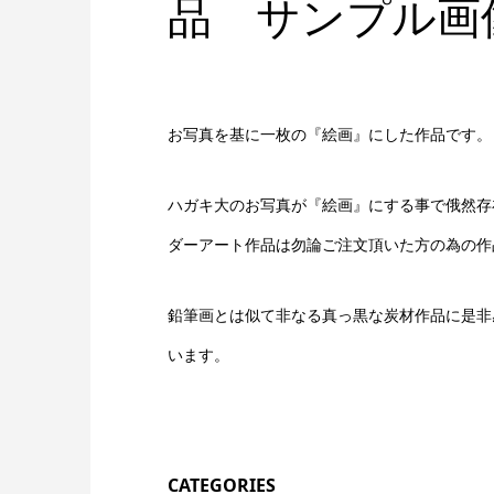
品 サンプル画像
お写真を基に一枚の『絵画』にした作品です。
ハガキ大のお写真が『絵画』にする事で俄然存
ダーアート作品は勿論ご注文頂いた方の為の作
鉛筆画とは似て非なる真っ黒な炭材作品に是非
います。
CATEGORIES