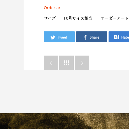
Order art
サイズ F6号サイズ相当 オーダーアート
Tweet
Share
Hat


