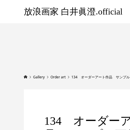
放浪画家 白井眞澄.official
Gallery
Order art
134 オーダーアート作品 サンプル
134 オーダー