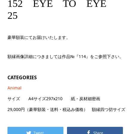
152 EYE TO EYE 25 A4サイズ
152 EYE TO EYE
25
豪華額装にてお届けいたします。
額縁画像詳細につきましては作品№『114』をご参照下さい。
CATEGORIES
Animal
サイズ A4サイズ297x210 紙・炭材細密画
29,000円（豪華額装・送料・税込み価格） 額縁四つ切サイズ
Tweet
Share