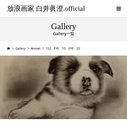
放浪画家 白井眞澄.official
Gallery
Gallery一覧
Gallery
Animal
152 EYE TO EYE 25