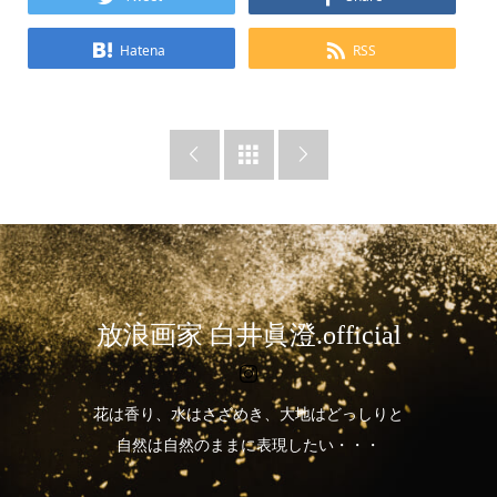
Hatena
RSS



放浪画家 白井眞澄.official
花は香り、水はさざめき、大地はどっしりと
自然は自然のままに表現したい・・・