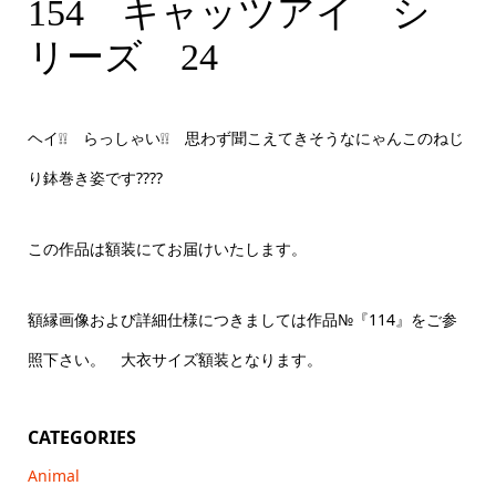
154 キャッツアイ シリーズ 24 F6号相当変則サイ
154 キャッツアイ シ
ズ
リーズ 24
ヘイ❕❕ らっしゃい❕❕ 思わず聞こえてきそうなにゃんこのねじ
り鉢巻き姿です????
この作品は額装にてお届けいたします。
額縁画像および詳細仕様につきましては作品№『114』をご参
照下さい。 大衣サイズ額装となります。
CATEGORIES
Animal