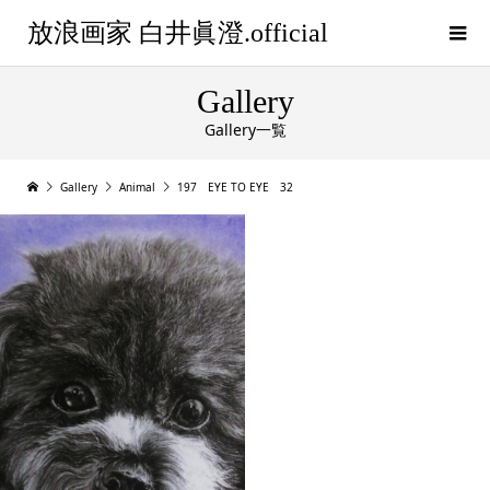
放浪画家 白井眞澄.official
Gallery
Gallery一覧
Gallery
Animal
197 EYE TO EYE 32