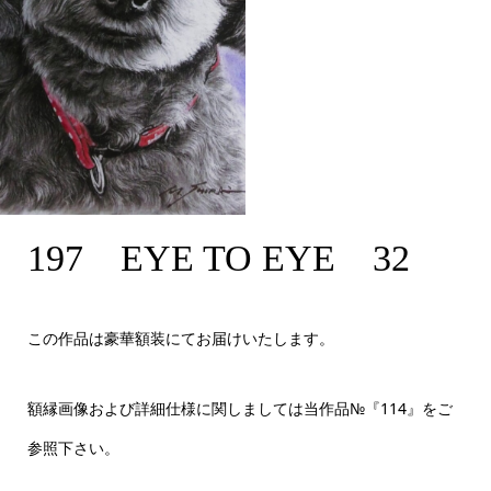
197 EYE TO EYE 32
197 EYE TO EYE 32
A4サイズ
この作品は豪華額装にてお届けいたします。
額縁画像および詳細仕様に関しましては当作品№『114』をご
参照下さい。