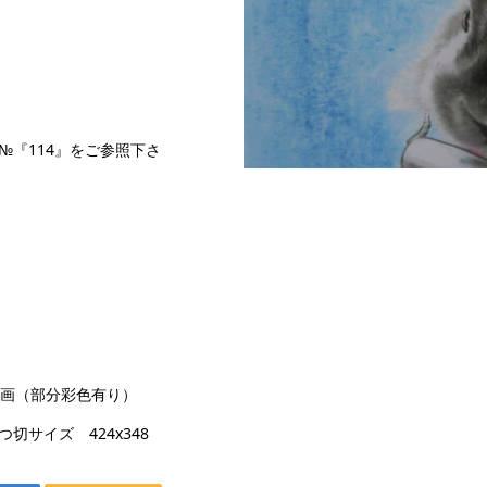
『114』をご参照下さ
213 ラビット 6 A4サイ
密画（部分彩色有り）
サイズ 424x348