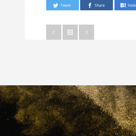
Tweet
Share
Hat


