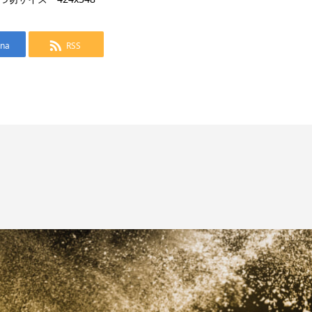
ena
RSS