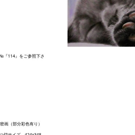
223 キャッツアイ シリー
『114』をご参照下さ
細密画（部分彩色有り）
サイズ 424x348