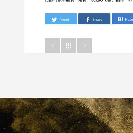
Tweet
Share
Hat


