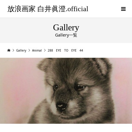
放浪画家 白井眞澄.official
Gallery
Gallery一覧
Gallery
Animal
288 EYE TO EYE 44