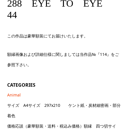
288 EYE TO EYE 44 A4サイズ
288 EYE TO EYE
44
この作品は豪華額装にてお届けいたします。
額縁画像および詳細仕様に関しましては当作品№『114』をご
参照下さい。
CATEGORIES
Animal
サイズ A4サイズ 297x210 ケント紙・炭材細密画・部分
着色
価格応談（豪華額装・送料・税込み価格）額縁 四つ切サイ