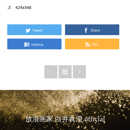
ズ 424x348
Tweet
Share
Hatena
RSS



放浪画家 白井眞澄.official