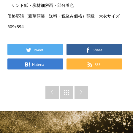
ケント紙・炭材細密画・部分着色
価格応談（豪華額装・送料・税込み価格）額縁 大衣サイズ
509x394
Tweet
Share
Hatena
RSS


