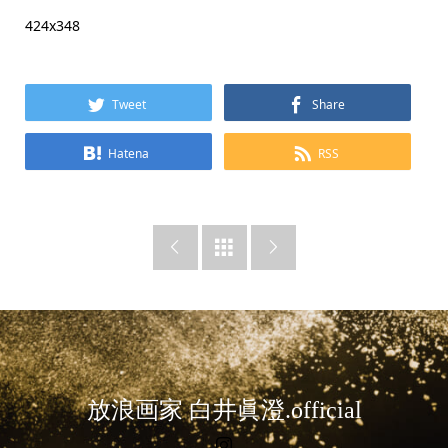
424x348
Tweet
Share
Hatena
RSS



放浪画家 白井眞澄.official