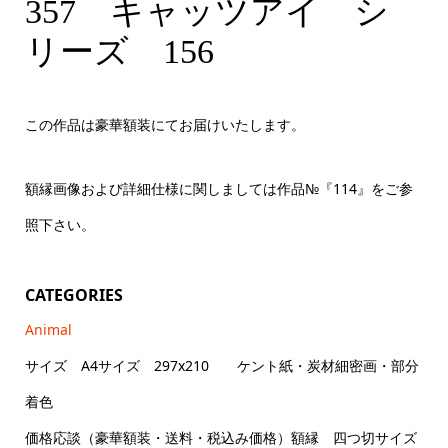
357 キャッツアイシリーズ 156 A4サイズ
357 キャッツアイ シ
リーズ 156
この作品は豪華額装にてお届けいたします。
額縁画像および詳細仕様に関しましては作品№『114』をご参
照下さい。
CATEGORIES
Animal
サイズ A4サイズ 297x210 ケント紙・炭材細密画・部分
着色
価格応談（豪華額装・送料・税込み価格）額縁 四つ切サイズ