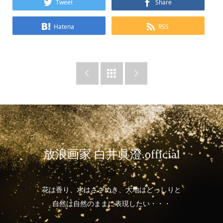
Tweet
Share
Hatena
RSS



放浪画家 白井眞澄.official
花は香り、水はさざめき、大地はどっしりと
自然は自然のままに表現したい・・・