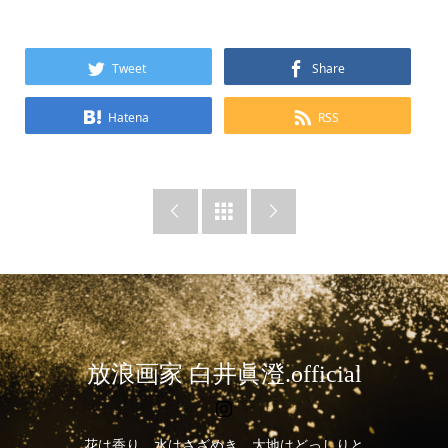
Tweet
Share
Hatena
RSS



放浪画家 白井眞澄.official
花は香り、水はさざめき、大地はどっしりと