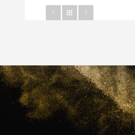


