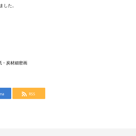
ました。
紙・炭材細密画
ena
RSS