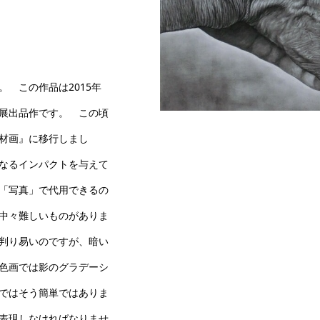
 この作品は2015年
展出品作です。 この頃
12 あ・り・が・と・うⅡ 
材画』に移行しまし
なるインパクトを与えて
「写真」で代用できるの
中々難しいものがありま
判り易いのですが、暗い
色画では影のグラデーシ
ではそう簡単ではありま
表現しなければなりませ