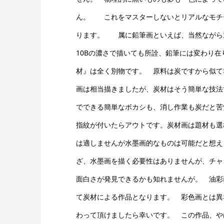
ん。 これをマスターしないとリアルなモチ
ります。 属に鉛筆画といえば、当然ながら
10Bの濃さで描いても所詮、鉛筆には変わり
材』は全く別物です。 原料は炭ですから似て
画は相当描きましたが、炭材はそう簡単な技法
でできる簡単なボカシも、消し作業も炭だと苦
指紋が付いたらアウトです。炭材画は題材も選
は適しませんが水墨画的なものは可能だと想え
ざ、水墨画を描く必要性はありませんが、チャ
面白さが発見できるかも知れませんが。 油彩
て炭材による作品となります。 彩色画とは異
わって頂けましたら幸いです。 この作品、や