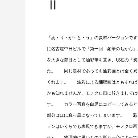
Ⅱ
『あ・り・が・と・う』の炭材バージョンです。
に名古屋中日ビルで『第一回 鉛筆のちから』
を大きな節目として油彩筆を置き、現在の『炭
た。 同じ題材であっても油彩画とは全く異
くれます。 油彩による細密画はともすれば
かも知れませんが、モノクロ画に於きましては
す。 カラー写真を白黒にコピーしてみると
部分はほぼ真っ黒になってしまいます。 彩
ョンはいくらでも表現できますが、モノクロ画
せん。 物理的に黒いものも影も一色によって