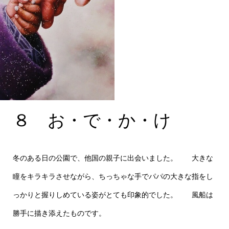
８ お・で・か・け F5
８ お・で・か・け
0号
冬のある日の公園で、他国の親子に出会いました。 大きな
瞳をキラキラさせながら、ちっちゃな手でパパの大きな指をし
っかりと握りしめている姿がとても印象的でした。 風船は
勝手に描き添えたものです。