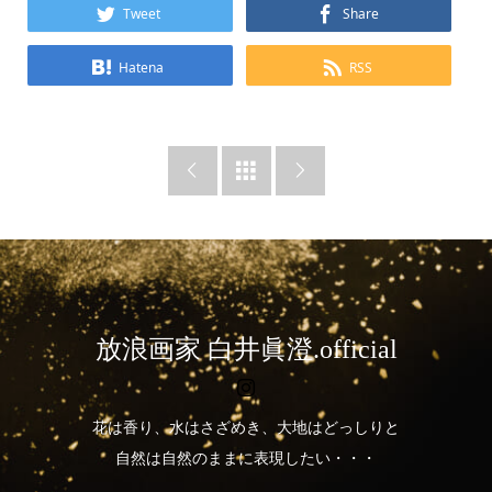
Tweet
Share
Hatena
RSS



放浪画家 白井眞澄.official
花は香り、水はさざめき、大地はどっしりと
自然は自然のままに表現したい・・・