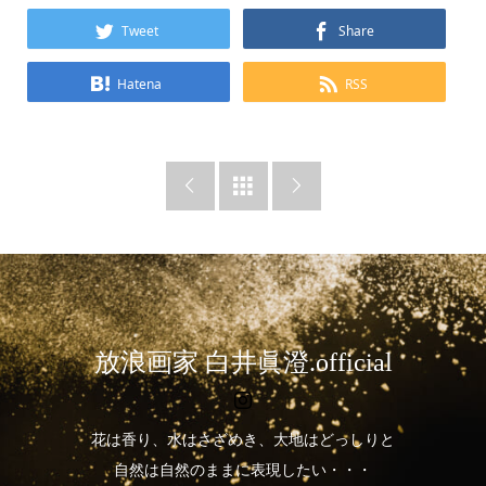
Tweet
Share
Hatena
RSS



放浪画家 白井眞澄.official
花は香り、水はさざめき、大地はどっしりと
自然は自然のままに表現したい・・・