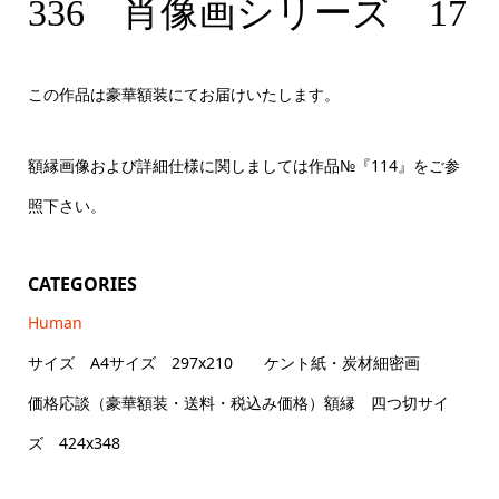
336 肖像画シリーズ 17
336 肖像画シリーズ 17
この作品は豪華額装にてお届けいたします。
額縁画像および詳細仕様に関しましては作品№『114』をご参
照下さい。
CATEGORIES
Human
サイズ A4サイズ 297x210 ケント紙・炭材細密画
価格応談（豪華額装・送料・税込み価格）額縁 四つ切サイ
ズ 424x348